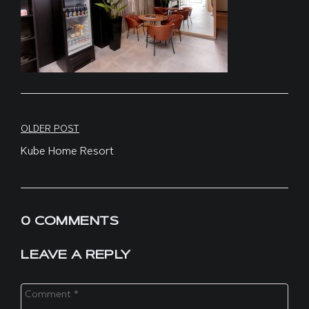
Navegação
OLDER POST
Kube Home Resort
de
Post
0 COMMENTS
LEAVE A REPLY