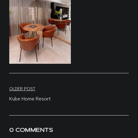
Navegação
OLDER POST
Kube Home Resort
de
Post
0 COMMENTS