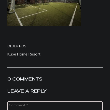
Navegação
OLDER POST
Kube Home Resort
de
Post
0 COMMENTS
LEAVE A REPLY