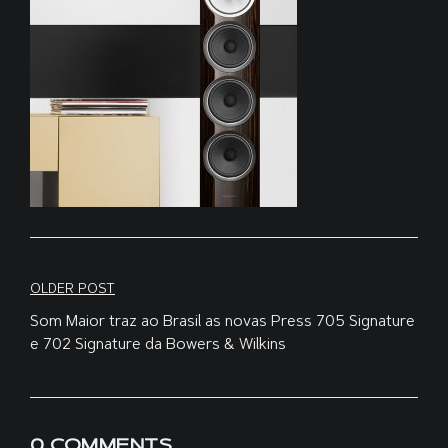
Navegação
OLDER POST
Som Maior traz ao Brasil as novas Press 705 Signature
de
e 702 Signature da Bowers & Wilkins
Post
0 COMMENTS